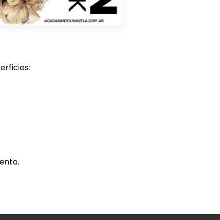
rficies:
ento.