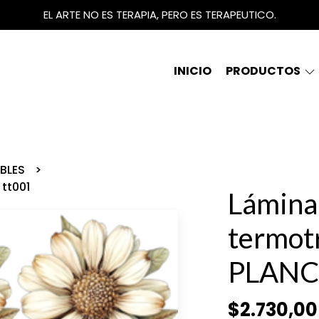
EL ARTE NO ES TERAPIA, PERO ES TERAPEUTICO.
INICIO
PRODUCTOS
IBLES
tt001
Lámina
termot
PLANC
$2.730,00