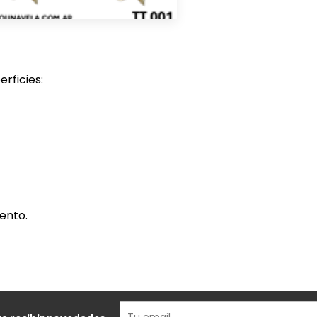
rficies:
ento.