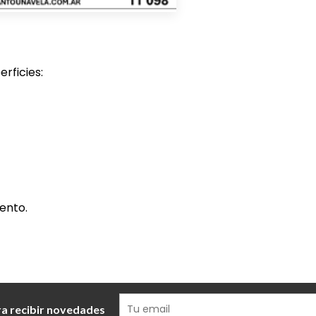
rficies:
ento.
ra recibir novedades