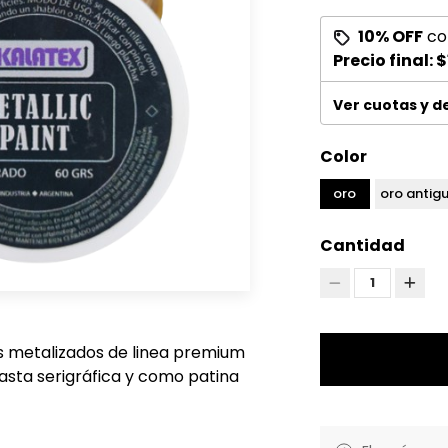
10% OFF
co
Precio final:
$
Ver cuotas y 
Color
oro
oro antig
Cantidad
1
es metalizados de linea premium
asta serigráfica y como patina