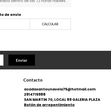
realiza dentro de las 72 horas hábiles.
to de envío
CALCULAR
Enviar
Contacto
acadasantounavela75@hotmail.com
2914715988
SAN MARTIN 70, LOCAL 89 GALERIA PLAZA
Botón de arrepentimiento