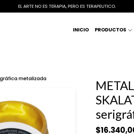
EL ARTE NO ES TERAPIA, PERO ES TERAPEUTICO.
INICIO
PRODUCTOS
igráfica metalizada
METAL
SKALAT
serigrá
$16.340,0