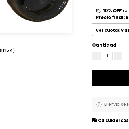
10% OFF
co
Precio final:
$
Ver cuotas y 
Cantidad
RITIVA)
1
El envío se 
Calculá el cos